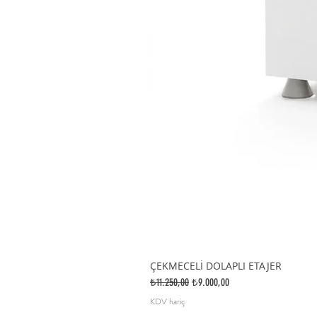
ÇEKMECELİ DOLAPLI ETAJER
Normal Fiyat
İndirimli Fiyat
₺11.250,00
₺9.000,00
KDV hariç