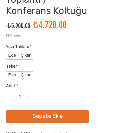
Konferans Koltuğu
İndirimli
₺4.720,00
Normal
 ₺5.900,00 
Fiyat
Fiyat
KDV hariç
Yazı Tablası
*
Ekle
Çıkar
Teker
*
Ekle
Çıkar
Adet
*
Sepete Ekle