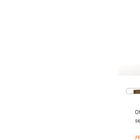
O
s
M