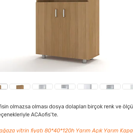
fisin olmazsa olması dosya dolapları birçok renk ve ölçü
eçenekleriyle ACAofis'te.
ağaza vitrin fiyatı 80*40*120h Yarım Açık Yarım Kap