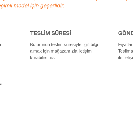
çimli model için geçerlidir.
TESLİM SÜRESİ
GÖND
n
Bu ürünün teslim süresiyle ilgili bilgi
Fiyatla
almak için mağazamızla iletişim
Teslima
kurabilirsiniz.
ile ilet
ha