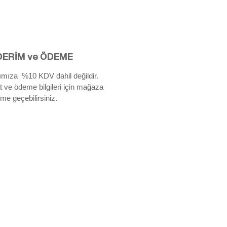
ERİM ve ÖDEME
rımıza %10 KDV dahil değildir.
t ve ödeme bilgileri için mağaza
işime geçebilirsiniz.