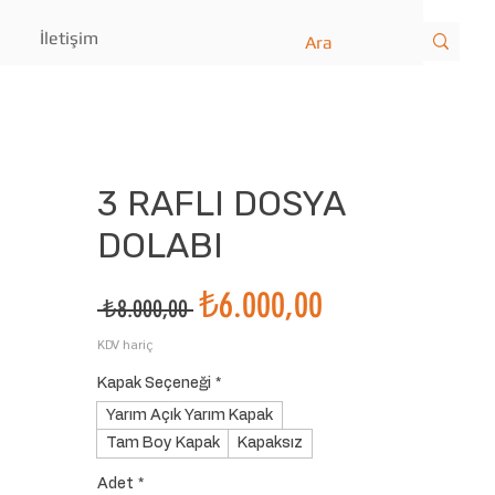
İletişim
3 RAFLI DOSYA
DOLABI
İndirimli
₺6.000,00
Normal
 ₺8.000,00 
Fiyat
Fiyat
KDV hariç
Kapak Seçeneği
*
Yarım Açık Yarım Kapak
Tam Boy Kapak
Kapaksız
Adet
*