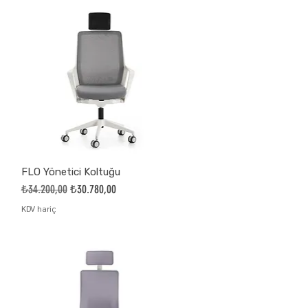
FLO Yönetici Koltuğu
Normal Fiyat
İndirimli Fiyat
₺34.200,00
₺30.780,00
KDV hariç