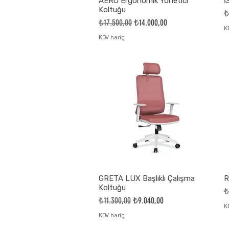
AERO Ergonomik Yönetici
İ
Koltuğu
N
₺
Normal Fiyat
İndirimli Fiyat
₺17.500,00
₺14.000,00
K
KDV hariç
GRETA LUX Başlıklı Çalışma
R
Koltuğu
N
₺
Normal Fiyat
İndirimli Fiyat
₺11.300,00
₺9.040,00
K
KDV hariç