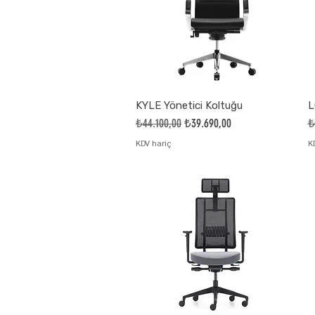
KYLE Yönetici Koltuğu
L
Normal Fiyat
İndirimli Fiyat
N
₺44.100,00
₺39.690,00
₺
KDV hariç
K