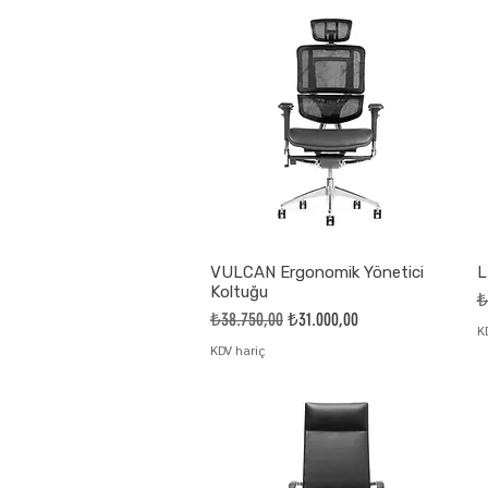
VULCAN Ergonomik Yönetici
L
Koltuğu
N
₺
Normal Fiyat
İndirimli Fiyat
₺38.750,00
₺31.000,00
K
KDV hariç