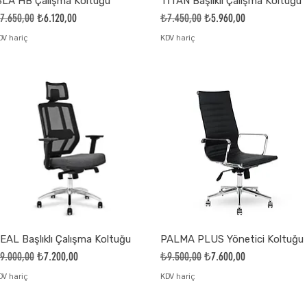
SLA HB Çalışma Koltuğu
TİTAN Başlıklı Çalışma Koltuğu
ormal Fiyat
İndirimli Fiyat
Normal Fiyat
İndirimli Fiyat
7.650,00
₺6.120,00
₺7.450,00
₺5.960,00
DV hariç
KDV hariç
EAL Başlıklı Çalışma Koltuğu
PALMA PLUS Yönetici Koltuğu
ormal Fiyat
İndirimli Fiyat
Normal Fiyat
İndirimli Fiyat
9.000,00
₺7.200,00
₺9.500,00
₺7.600,00
DV hariç
KDV hariç