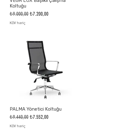
VEGA LUX Başlıklı Çalışma
Koltuğu
Normal Fiyat
İndirimli Fiyat
₺9.000,00
₺7.200,00
KDV hariç
PALMA Yönetici Koltuğu
Normal Fiyat
İndirimli Fiyat
₺9.440,00
₺7.552,00
KDV hariç