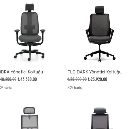
İBRA Yönetici Koltuğu
FLO DARK Yönetici Koltuğu
ormal Fiyat
İndirimli Fiyat
Normal Fiyat
İndirimli Fiyat
48.200,00
₺43.380,00
₺28.800,00
₺25.920,00
DV hariç
KDV hariç