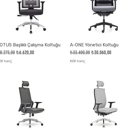
OTUS Başlıklı Çalışma Koltuğu
A-ONE Yönetici Koltuğu
ormal Fiyat
İndirimli Fiyat
Normal Fiyat
İndirimli Fiyat
8.275,00
₺6.620,00
₺33.400,00
₺30.060,00
DV hariç
KDV hariç