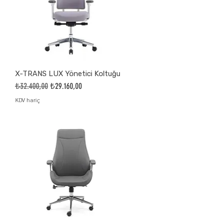
X-TRANS LUX Yönetici Koltuğu
Normal Fiyat
İndirimli Fiyat
₺32.400,00
₺29.160,00
KDV hariç