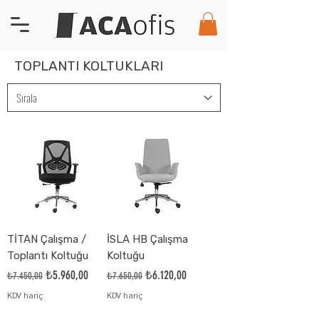
TOPLANTI KOLTUKLARI
TİTAN Çalışma /
İSLA HB Çalışma
Toplantı Koltuğu
Koltuğu
Normal Fiyat
İndirimli Fiyat
Normal Fiyat
İndirimli Fiyat
₺5.960,00
₺6.120,00
₺7.450,00
₺7.650,00
KDV hariç
KDV hariç