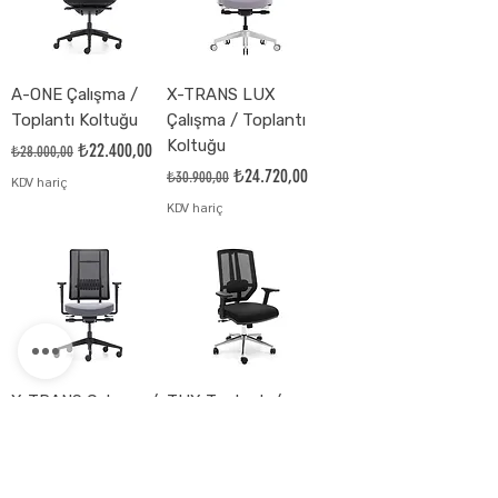
A-ONE Çalışma /
X-TRANS LUX
Toplantı Koltuğu
Çalışma / Toplantı
Koltuğu
Normal Fiyat
İndirimli Fiyat
₺22.400,00
₺28.000,00
Normal Fiyat
İndirimli Fiyat
₺24.720,00
₺30.900,00
KDV hariç
KDV hariç
X-TRANS Çalışma /
TUX Toplantı /
Toplantı Koltuğu
Çalışma Koltuğu
Normal Fiyat
İndirimli Fiyat
Normal Fiyat
İndirimli Fiyat
₺22.800,00
₺6.640,00
₺28.500,00
₺8.300,00
KDV hariç
KDV hariç