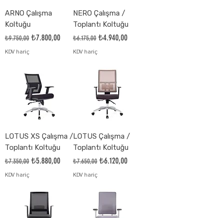
ARNO Çalışma
NERO Çalışma /
Koltuğu
Toplantı Koltuğu
Normal Fiyat
İndirimli Fiyat
Normal Fiyat
İndirimli Fiyat
₺7.800,00
₺4.940,00
₺9.750,00
₺6.175,00
KDV hariç
KDV hariç
LOTUS XS Çalışma /
LOTUS Çalışma /
Toplantı Koltuğu
Toplantı Koltuğu
Normal Fiyat
İndirimli Fiyat
Normal Fiyat
İndirimli Fiyat
₺5.880,00
₺6.120,00
₺7.350,00
₺7.650,00
KDV hariç
KDV hariç