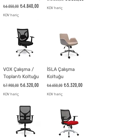
Normal Fiyat
İndirimli Fiyat
₺4.840,00
₺6.050,00
KDV hariç
KDV hariç
VOX Çalışma /
İSLA Çalışma
Toplantı Koltuğu
Koltuğu
Normal Fiyat
İndirimli Fiyat
Normal Fiyat
İndirimli Fiyat
₺6.320,00
₺5.320,00
₺7.900,00
₺6.650,00
KDV hariç
KDV hariç