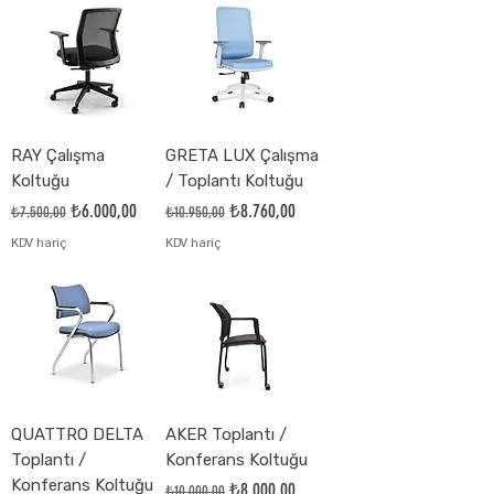
RAY Çalışma
GRETA LUX Çalışma
Koltuğu
/ Toplantı Koltuğu
Normal Fiyat
İndirimli Fiyat
Normal Fiyat
İndirimli Fiyat
₺6.000,00
₺8.760,00
₺7.500,00
₺10.950,00
KDV hariç
KDV hariç
QUATTRO DELTA
AKER Toplantı /
Toplantı /
Konferans Koltuğu
Konferans Koltuğu
Normal Fiyat
İndirimli Fiyat
₺8.000,00
₺10.000,00