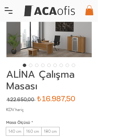
ALİNA Çalışma
Masası
Normal
İndirimli
₺16.987,50
 ₺22.650,00 
Fiyat
Fiyat
KDV hariç
Masa Ölçüsü
*
140 cm
160 cm
180 cm