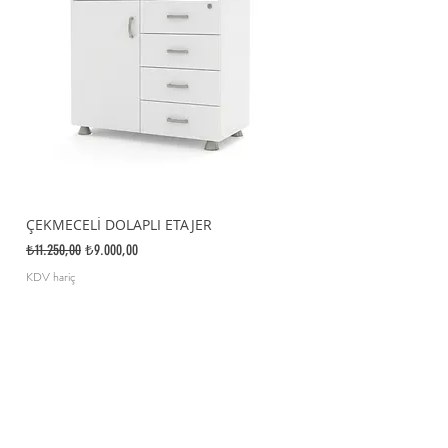
ÇEKMECELİ DOLAPLI ETAJER
ÜÇ ÇEKMECELİ YÜKS
Normal Fiyat
İndirimli Fiyat
Normal Fiyat
₺11.250,00
₺9.000,00
₺6.100,00
KDV hariç
KDV hariç