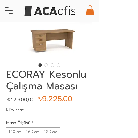
ECORAY Kesonlu
Çalışma Masası
Normal
İndirimli
₺9.225,00
 ₺12.300,00 
Fiyat
Fiyat
KDV hariç
Masa Ölçüsü
*
140 cm
160 cm
180 cm