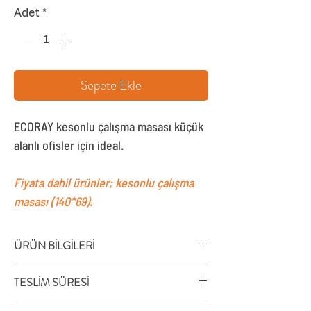
Adet
*
Sepete Ekle
ECORAY kesonlu çalışma masası küçük
alanlı ofisler için ideal.
Fiyata dahil ürünler; kesonlu çalışma
masası (140*69).
ÜRÜN BİLGİLERİ
ECORAY kesonlu çalışma masasının öne
TESLİM SÜRESİ
çıkan özellikleri;
30 mm tabla ve 30 mm ayak kalınlığı,
Bu ürünün teslim süresiyle ilgili bilgi almak için