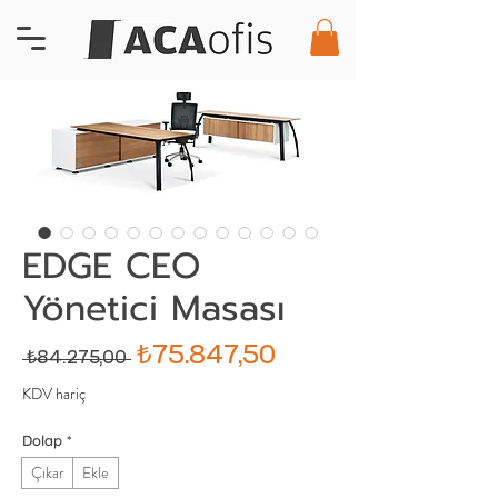
EDGE CEO
Yönetici Masası
Normal
İndirimli
₺75.847,50
 ₺84.275,00 
Fiyat
Fiyat
KDV hariç
Dolap
*
Çıkar
Ekle