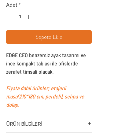
Adet
*
Sepete Ekle
EDGE CEO benzersiz ayak tasarımı ve
ince kompakt tablası ile ofislerde
zerafet timsali olacak.
Fiyata dahil ürünler; etajerli
masa(210*180 cm, perdeli), sehpa ve
dolap.
ÜRÜN BİLGİLERİ
EDGE CEO yönetici masasının öne çıkan