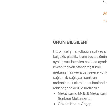
a
M
- 
ÜRÜN BİLGİLERİ
HOST çalışma koltuğu sabit veya a
kolçaklı; plastik, krom veya alüm
ayaklı; sırtı istenilen noktada aya
imkan tanıyan standart çift kollu
mekanizmalı veya üst seviye konf
sağlamlık sağlayan senkron
mekanizmalı olarak sunulmaktadı
renk seçenekleri ile üretilebilir.
Mekanizma: Multitilt Mekanizma
Senkron Mekanizma
Gövde: Kontra Ahşap