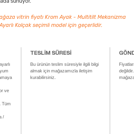
rada sunuyor.
ağaza vitrin fiyatı Krom Ayak - Multitilt Mekanizma
Ayarlı Kolçak seçimli model için geçerlidir.
TESLİM SÜRESİ
GÖND
yarlı
Bu ürünün teslim süresiyle ilgili bilgi
Fiyatla
inyum
almak için mağazamızla iletişim
değildir
rlamaya
kurabilirsiniz.
mağaza i
or ve
r. Tüm
 /