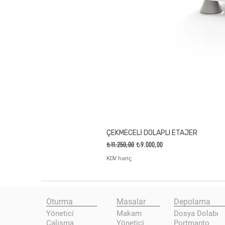
ÇEKMECELİ DOLAPLI ETAJER
Normal Fiyat
İndirimli Fiyat
₺11.250,00
₺9.000,00
KDV hariç
Oturma
Masalar
Depolama
Yönetici
Makam
Dosya Dolabı
Çalışma
Yönetici
Portmanto