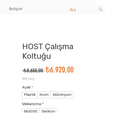
İletişim
HOST Çalışma
Koltuğu
İndirimli
₺6.920,00
Normal
 ₺8.650,00 
Fiyat
Fiyat
KDV hariç
Ayak
*
Plastik
Krom
Alüminyum
Mekanizma
*
Multitilt
Senkron