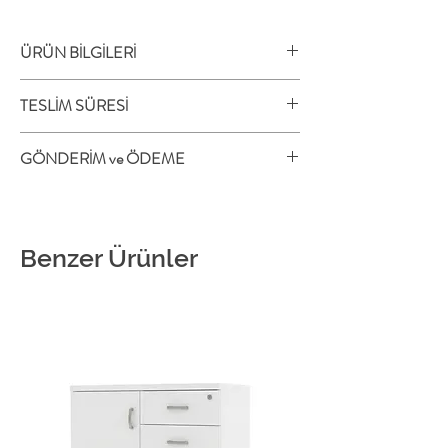
ÜRÜN BİLGİLERİ
MİLAS etajerli çalışma masasının öne çıkan
TESLİM SÜRESİ
özellikleri;
18 mm tabla,
Bu ürünün teslim süresiyle ilgili bilgi almak için
GÖNDERİM ve ÖDEME
Metal ayaklar,
mağazamızla iletişim kurabilirsiniz.
Etajer tablalı sabit keson.
Fiyatlarımıza %10 KDV dahil değildir. Teslimat
Diğer bilgiler;
ve ödeme bilgileri için mağaza ile iletişime
Malzeme: Melamin Yonga Levha
geçebilirsiniz.
Benzer Ürünler