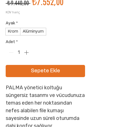
İndirimli
₺7.552,00
Normal
 ₺9.440,00 
Fiyat
Fiyat
KDV hariç
Ayak
*
Krom
Alüminyum
Adet
*
Sepete Ekle
PALMA yönetici koltuğu
süngersiz tasarımı ve vücudunuza
temas eden her noktasından
nefes alabilen file kumaşı
sayesinde uzun süreli oturumda
dahi konfor sağlıyor.