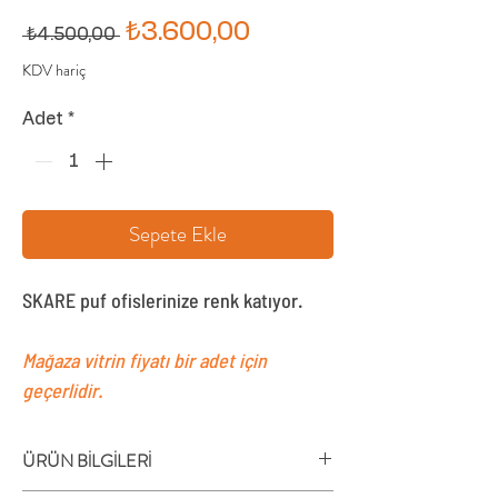
Normal
İndirimli
₺3.600,00
 ₺4.500,00 
Fiyat
Fiyat
KDV hariç
Adet
*
Sepete Ekle
SKARE puf ofislerinize renk katıyor.
Mağaza vitrin fiyatı bir adet için
geçerlidir.
ÜRÜN BİLGİLERİ