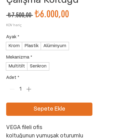
İndirimli
₺6.000,00
Normal
 ₺7.500,00 
Fiyat
Fiyat
KDV hariç
Ayak
*
Krom
Plastik
Alüminyum
Mekanizma
*
Multitilt
Senkron
Adet
*
Sepete Ekle
VEGA fileli ofis
koltuğunun yumuşak oturumlu