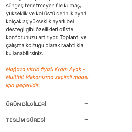
sünger, terletmeyen file kumaş,
yükseklik ve kol üstü derinlik ayarlı
kolçaklar, yükseklik ayarlı bel
desteği gibi özellikleri ofiste
konforunuzu artırıyor. Toplantı ve
çalışma koltuğu olarak raahtlıkla
kullanabilirsiniz.
Mağaza vitrin fiyatı Krom Ayak -
Multitilt Mekanizma seçimli model
için geçerlidir.
ÜRÜN BİLGİLERİ
VEGA toplantı koltuğu ayarlı kolçaklı,
TESLİM SÜRESİ
krom, plastik, alüminyum ayaklı, multitilt
veya senkron mekanizmalı, tekerlekli,
Bu ürünün teslim süresiyle ilgili bilgi almak