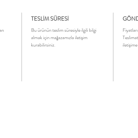
TESLİM SÜRESİ
GÖND
an
Bu ürünün teslim süresiyle ilgili bilgi
Fiyatlar
almak için mağazamızla iletişim
Teslimat
kurabilirsiniz.
iletişime