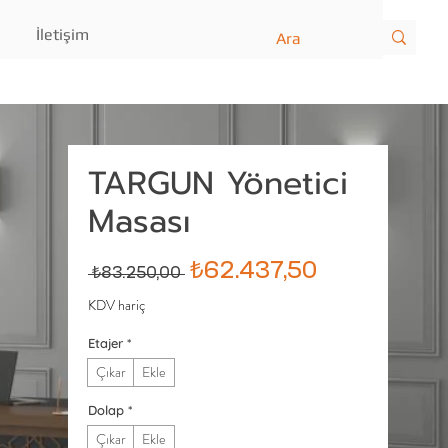
İletişim
TARGUN Yönetici
Masası
Normal
İndirimli
₺62.437,50
 ₺83.250,00 
Fiyat
Fiyat
KDV hariç
Etajer
*
Çıkar
Ekle
Dolap
*
Çıkar
Ekle