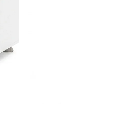
ÜÇ ÇEKMECELİ YÜKSEK KESO